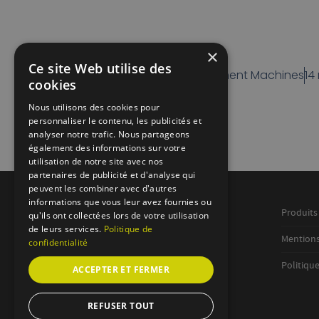
×
Ce site Web utilise des
Mesure Asservisement Machines
14
cookies
Nous utilisons des cookies pour
personnaliser le contenu, les publicités et
analyser notre trafic. Nous partageons
également des informations sur votre
utilisation de notre site avec nos
partenaires de publicité et d'analyse qui
peuvent les combiner avec d'autres
informations que vous leur avez fournies ou
M.A.M.
Produits
qu'ils ont collectées lors de votre utilisation
de leurs services.
Politique de
Mentions
14, Rue du Petit Clos
confidentialité
63100 Clermont-Ferrand
Politique
ACCEPTER ET FERMER
Tél. : 04 73 92 53 90
Fax : 04 73 90 59 24
REFUSER TOUT