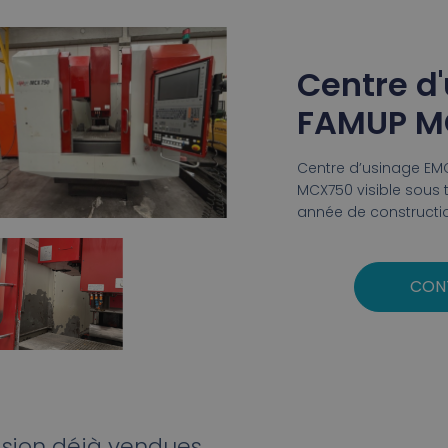
Centre d
FAMUP M
Centre d’usinage E
MCX750 visible sous 
année de constructi
CON
sion déjà vendues