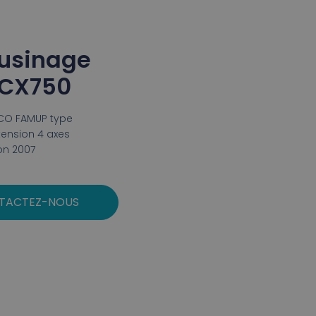
'usinage
CX750
MCO FAMUP type
tension 4 axes
on 2007
TACTEZ-NOUS