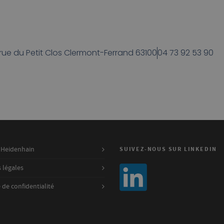
 rue du Petit Clos Clermont-Ferrand 63100
04 73 92 53 90
 Heidenhain
SUIVEZ-NOUS SUR LINKEDIN
 légales
 de confidentialité